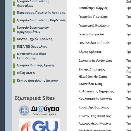
Γραφείο Διασύνδεσης
Επί
Θεσσαλίας
Βιτσιώτης Γεώργιος
Τμ
Πρόγραμμα Πρακτικής Ασκησης
Γεωργίου Παντελής
Τμ
Γραφείο Διασύνδεσης Καρδίτσας
Γεωργατζά Καλλιόπη
Τμ
Γραφείο Ευρωπαικών
Προγραμμάτων
Γκανή Ευαγγελία
Τμ
Κέντρο Τεχνολ. Έρευνας
Γκομοσίδου Ευθυμία
Τμ
ΠΕΓΑ ΤΕΙ Θεσσαλίας
Δήμος Χρήστος
Τμ
Ινστιτούτο Δια Βίου
Εκπαίδευσης
Δολαπτσής Απόστολος
Τμ
Γραφείο Φυσικής Αγωγής
Τμ
Ζιάνης Δημήτριος
Πε
Πύλη ΑΜΕΑ
Ηλιούδης Νικόλαος
Τμ
Κέντρο Διαχείρισης Δικτύου
Ιωαννίδου Νίκη
Τμ
Καλογιάννης Δημήτρης
Τμ
Κουλουκτσής Ιωάννης
Τμή
Κυριατζής Βασίλειος
Τμ
Κωστούλης Βασίλειος
Τμ
Λαμπρονίκου Μαρίνα
Τμ