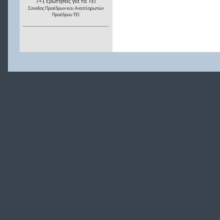
7+1 Ερωτήσεις για τα ΤΕΙ
Σύνοδος Προέδρων και Αναπληρωτών
Προέδρου ΤΕΙ