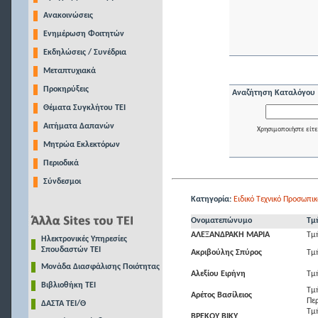
Ανακοινώσεις
Ενημέρωση Φοιτητών
Εκδηλώσεις / Συνέδρια
Μεταπτυχιακά
Προκηρύξεις
Αναζήτηση Καταλόγου
Θέματα Συγκλήτου ΤΕΙ
Αιτήματα Δαπανών
Χρησιμοποιήστε είτε
Μητρώα Εκλεκτόρων
Περιοδικά
Σύνδεσμοι
Κατηγορία:
Ειδικό Τεχνικό Προσωπικ
Ονοματεπώνυμο
Τμ
ΑΛΕΞΑΝΔΡΑΚΗ ΜΑΡΙΑ
Τμ
Ηλεκτρονικές Υπηρεσίες
Σπουδαστών ΤΕΙ
Ακριβούλης Σπύρος
Τμ
Μονάδα Διασφάλισης Ποιότητας
Αλεξίου Ειρήνη
Τμ
Βιβλιοθήκη ΤΕΙ
Τμ
Αρέτος Βασίλειος
Πε
ΔΑΣΤΑ ΤΕΙ/Θ
Τμ
ΒΡΕΚΟΥ ΒΙΚΥ