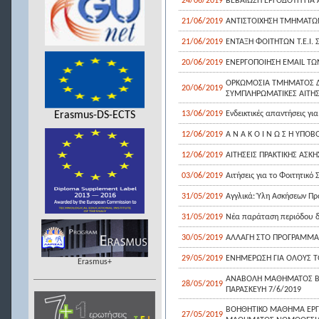
24/06/2019
ΒΕΒΑΙΩΣΗ ΕΡΓΟΔΟΤΗ ΓΙΑ
21/06/2019
ΑΝΤΙΣΤΟΙΧΗΣΗ ΤΜΗΜΑΤΩΝ 
21/06/2019
ΕΝΤΑΞΗ ΦΟΙΤΗΤΩΝ Τ.Ε.Ι.
20/06/2019
ΕΝΕΡΓΟΠΟΙΗΣΗ ΕΜΑΙL ΤΩ
ΟΡΚΩΜΟΣΙΑ ΤΜΗΜΑΤΟΣ ΔΙ
20/06/2019
ΣΥΜΠΛΗΡΩΜΑΤΙΚΕΣ ΑΙΤΗΣΕ
Erasmus-DS-ECTS
13/06/2019
Ενδεικτικές απαντήσεις γι
12/06/2019
Α Ν Α Κ Ο Ι Ν Ω Σ Η ΥΠΟ
12/06/2019
ΑΙΤΗΣΕΙΣ ΠΡΑΚΤΙΚΗΣ ΑΣΚΗ
03/06/2019
Αιτήσεις για το Φοιτητικό
31/05/2019
Αγγλικά: Ύλη Ασκήσεων Πρ
31/05/2019
Νέα παράταση περιόδου δ
30/05/2019
ΑΛΛΑΓΗ ΣΤΟ ΠΡΟΓΡΑΜΜΑ 
29/05/2019
ΕΝΗΜΕΡΩΣΗ ΓΙΑ ΟΛΟΥΣ Τ
Erasmus+
ΑΝΑΒΟΛΗ ΜΑΘΗΜΑΤΟΣ ΒΙΟ
28/05/2019
ΠΑΡΑΣΚΕΥΗ 7/6/2019
ΒΟΗΘΗΤΙΚΟ ΜΑΘΗΜΑ ΕΡΓΑ
27/05/2019