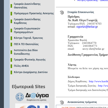
Αίτηση πρακτικής - Δικαι
Γραφείο Διασύνδεσης
Θεσσαλίας
Στοιχεία Επικοινωνίας
Πρόγραμμα Πρακτικής Ασκησης
Πρόεδρος
Γραφείο Διασύνδεσης
Αν. Καθ. Ολγα Γκορτζή
Καρδίτσας
Τηλέφωνο
/FAX : 2441074703
email:
ogortzi@teilar.g
r
Γραφείο Ευρωπαικών
Προγραμμάτων
Γραμματεία
Κέντρο Τεχνολ. Έρευνας
Χρυσούλα Φασλή
Τηλέφωνο:
2441064770
ΠΕΓΑ ΤΕΙ Θεσσαλίας
FAX
: 2441064771
email
:
secry
-
diet
@
teilar
.
gr
Ινστιτούτο Δια Βίου
Εκπαίδευσης
Διεύθυνση Γραμματείας Τμήμα
Γραφείο Φυσικής Αγωγής
Χάρτης
Πύλη ΑΜΕΑ
Μπορείτε να δείτε τον χάρτη της το
Κέντρο Διαχείρισης Δικτύου
Σύνδεσμοι
Δήμος Καρδίτσας :
http://www.kardi
Τμήμα Διατροφής Σητείας :
http://w
Τμήμα Διατροφής και Διαιτολογίας 
Ανακοινώσεις τμήματος