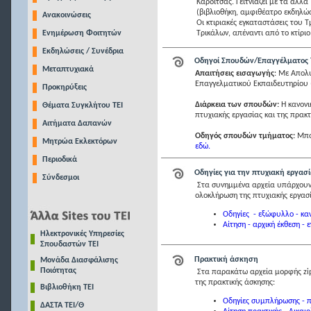
Καρδίτσας. Γειτνιάζει με τα άλλ
(βιβλιοθήκη, αμφιθέατρο εκδηλώσ
Ανακοινώσεις
Οι κτιριακές εγκαταστάσεις του 
Ενημέρωση Φοιτητών
Τρικάλων, απέναντι από το κτίριο
Εκδηλώσεις / Συνέδρια
Οδηγoί Σπουδών/Επαγγέλματος
Μεταπτυχιακά
Απαιτήσεις εισαγωγής
: Με Απολυ
Επαγγελματικού Εκπαιδευτηρίου (
Προκηρύξεις
Διάρκεια των σπουδών:
Η κανονι
Θέματα Συγκλήτου ΤΕΙ
πτυχιακής εργασίας και της πρακτ
Αιτήματα Δαπανών
Οδηγός σπουδών τμήματος:
Μπορ
Μητρώα Εκλεκτόρων
εδώ.
Περιοδικά
Οδηγίες για την πτυχιακή εργασ
Σύνδεσμοι
Στα συνημμένα αρχεία υπάρχουν ό
ολοκλήρωση της πτυχιακής εργασί
Οδηγίες - εξώφυλλο - κα
Αίτηση - αρχική έκθεση - ε
Ηλεκτρονικές Υπηρεσίες
Σπουδαστών ΤΕΙ
Πρακτική άσκηση
Μονάδα Διασφάλισης
Ποιότητας
Στα παρακάτω αρχεία μορφής zip 
της πρακτικής άσκησης:
Βιβλιοθήκη ΤΕΙ
Οδηγίες συμπλήρωσης - π
ΔΑΣΤΑ ΤΕΙ/Θ