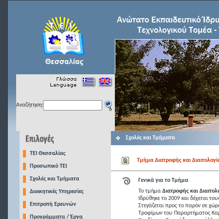
Αναζήτηση:
Σχολές και Τμήματα
TEI Θεσσαλίας
Tμήμα Διατροφής και Διαιτολογία
Προσωπικό ΤΕΙ
Σχολές και Τμήματα
Γενικά για το Τμήμα
Το τμήμα
Διατροφής και Διαιτολ
Διοικητικές Υπηρεσίες
Ιδρύθηκε το 2009 και δέχεται τ
Επιτροπή Ερευνών
Στεγάζεται προς το παρόν σε χώ
Τροφίμων του Παραρτήματος Καρ
Προγράμματα / Έργα